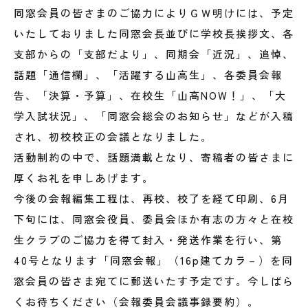
同窓会員の皆さまのご協力によりＧＷ明けには、予定
いたしておりました同窓会長並びに学校長挨拶文、各
支部からの「支部だより」、同期会「近況」、追悼、
話題「通信欄」、「活躍する山高生」、各委員会報
告、「決算・予算」、在校生「山高NOW！」、「大
学入試状況」、「同窓会総会のお知らせ」などが入稿
され、初校校正の会議となりました。
活動制約の中で、話題満載となり、寄稿者の皆さまに
厚くお礼を申しあげます。
今後の会報編集工程は、再校、校了を経て印刷、6月
下旬には、同窓会役員、委員会ほか有志の方々と在校
生クラブのご協力を得て封入・発送作業を行い、第
40号となります「同窓会報」（16p建てカラ－）を同
窓会員の皆さま宛てに郵送いたす予定です。今しばら
くお待ちください（会報委員会議事録要約）。