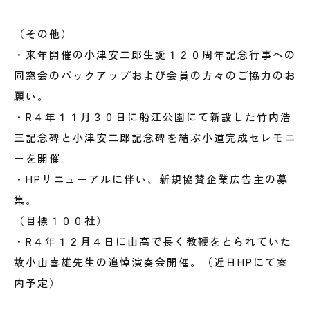
（その他）
・来年開催の小津安二郎生誕１２０周年記念行事への
同窓会のバックアップおよび会員の方々のご協力のお
願い。
・R４年１１月３０日に船江公園にて新設した竹内浩
三記念碑と小津安二郎記念碑を結ぶ小道完成セレモニ
ーを開催。
・HPリニューアルに伴い、新規協賛企業広告主の募
集。
（目標１００社）
・R４年１２月４日に山高で長く教鞭をとられていた
故小山喜雄先生の追悼演奏会開催。（近日HPにて案
内予定）