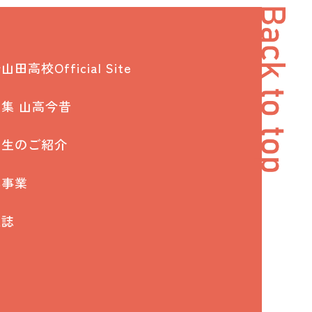
田高校Official Site
集 山高今昔
窓生のご紹介
年事業
報誌