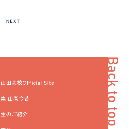
田高校Official Site
集 山高今昔
窓生のご紹介